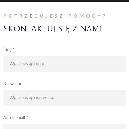
POTRZEBUJESZ POMOCY?
SKONTAKTUJ SIĘ Z NAMI
Kontakt w sprawie pomocy prawnej ze strony
Imię *
kancelarii Adam Saj
Nazwisko
Adres email *