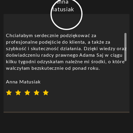
Chciałabym serdecznie podziękować za
profesjonalne podejście do klienta, a także za
szybkość i skuteczność działania. Dzięki wiedzy oraz
doświadczeniu radcy prawnego Adama Saj w ciągu
kilku tygodni odzyskałam należne mi środki, o które
walczyłam bezskutecznie od ponad roku.
Panie Adamie bardzo dziękuję za pomoc oraz
zaangażowanie.
Anna Matusiak