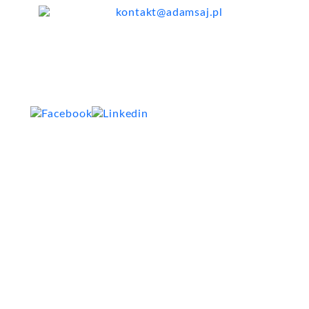
kontakt@adamsaj.pl
Wszelkie prawa zastrzeżone. 2026
crafted by:
HELPEO DESIGN