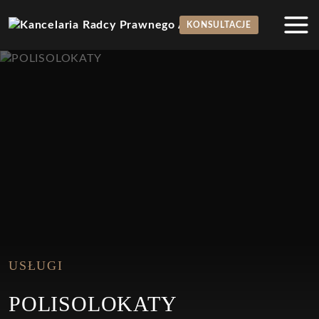
KONSULTACJE
Idź do treci
USŁUGI
POLISOLOKATY