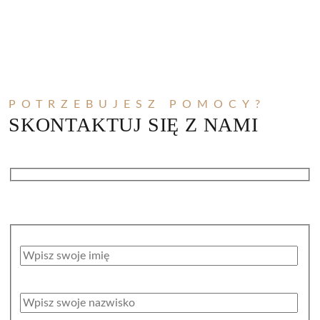
PIOTR WOLSKI
POTRZEBUJESZ POMOCY?
SKONTAKTUJ SIĘ Z NAMI
Kontakt w sprawie pomocy prawnej ze strony
kancelarii Adam Saj
Imię *
Nazwisko