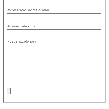
Adres email *
Numer telefonu
Twoja wiadomość *
Załącznik plik (zip, doc, jpg)
Wysyłając nam wiadomość za pośrednictwem