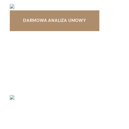
DARMOWA ANALIZA UMOWY
KLIENCI O NAS
Chciałabym serdecznie podziękować za profesjonalne p
prawnego Adama Saj w ciągu kilku tygodni odzyskała
Panie Adamie bardzo dziękuję za pomoc oraz zaanga