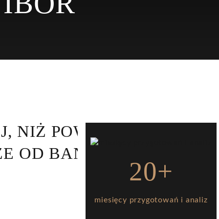
WIBOR
, NIŻ POWINIENEŚ.
ZE OD BANKU.
20+
miesięcy przygotowań i analiz