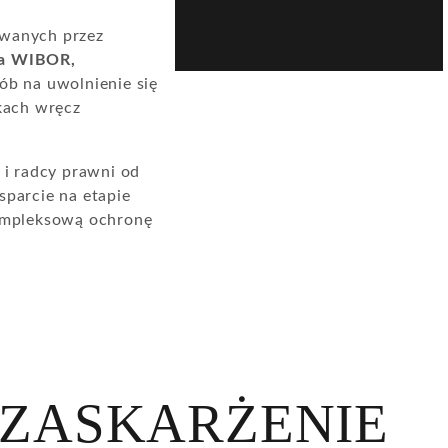
owanych przez
ja WIBOR,
b na uwolnienie się
kach wręcz
i radcy prawni od
parcie na etapie
kompleksową ochronę
ZASKARŻENIE