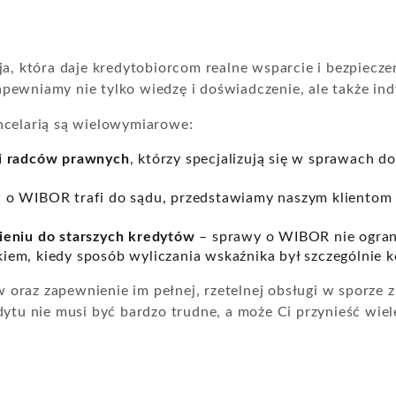
ja, która daje kredytobiorcom realne wsparcie i bezpiec
pewniamy nie tylko wiedzę i doświadczenie, ale także in
ncelarią są wielowymiarowe:
 i radców prawnych
, którzy specjalizują się w sprawach d
o WIBOR trafi do sądu, przedstawiamy naszym klientom m
ieniu do starszych kredytów
– sprawy o WIBOR nie ograni
em, kiedy sposób wyliczania wskaźnika był szczególnie k
 oraz zapewnienie im pełnej, rzetelnej obsługi w sporze
dytu nie musi być bardzo trudne, a może Ci przynieść wiel