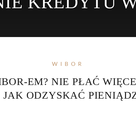
NIE KREDYTU 
WIBOR
BOR-EM? NIE PŁAĆ WIĘCEJ
, JAK ODZYSKAĆ PIENIĄD