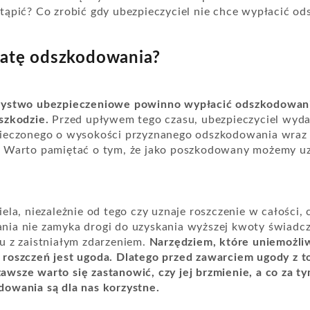
tąpić? Co zrobić gdy ubezpieczyciel nie chce wypłacić o
płatę odszkodowania?
zystwo ubezpieczeniowe powinno wypłacić odszkodowani
szkodzie.
Przed upływem tego czasu, ubezpieczyciel wydaj
pieczonego o wysokości przyznanego odszkodowania wraz 
. Warto pamiętać o tym, że jako poszkodowany możemy uz
ela, niezależnie od tego czy uznaje roszczenie w całości,
ia nie zamyka drogi do uzyskania wyższej kwoty świadcz
u z zaistniałym zdarzeniem.
Narzędziem, które uniemożliw
 roszczeń jest ugoda. Dlatego przed zawarciem ugody z
wsze warto się zastanowić, czy jej brzmienie, a co za t
owania są dla nas korzystne.