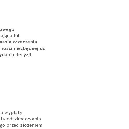
zowego
ająca lub
mania orzeczenia
czności niezbędnej do
dania decyzji.
wa wypłaty
łaty odszkodowania
ego przed złożeniem