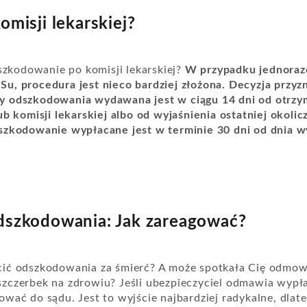
omisji lekarskiej?
dszkodowanie po komisji lekarskiej?
W przypadku jednora
u, procedura jest nieco bardziej złożona. Decyzja przyzn
y odszkodowania wydawana jest w ciągu 14 dni od otrzy
ub komisji lekarskiej albo od wyjaśnienia ostatniej okoli
szkodowanie wypłacane jest w terminie 30 dni od dnia wy
odszkodowania: Jak zareagować?
cić odszkodowania za śmierć? A może spotkała Cię odmo
zczerbek na zdrowiu? Jeśli ubezpieczyciel odmawia wyp
wać do sądu. Jest to wyjście najbardziej radykalne, dlat