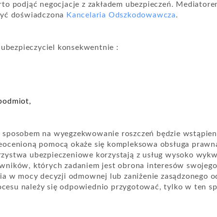
to podjąć negocjacje z zakładem ubezpieczeń. Mediatore
być doświadczona
Kancelaria Odszkodowawcza
.
 ubezpieczyciel konsekwentnie :
 podmiot,
 sposobem na wyegzekwowanie roszczeń będzie wstąpien
eocenioną pomocą okaże się kompleksowa obsługa prawna
zystwa ubezpieczeniowe korzystają z usług wysoko wykw
ników, których zadaniem jest obrona interesów swojego 
nia w mocy decyzji odmownej lub zaniżenie zasądzonego 
procesu należy się odpowiednio przygotować, tylko w ten 