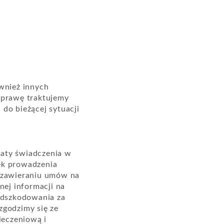
wnież innych
sprawę traktujemy
o bieżącej sytuacji
łaty świadczenia w
ek prowadzenia
y zawieraniu umów na
nej informacji na
odszkodowania za
zgodzimy się ze
ieczeniową i