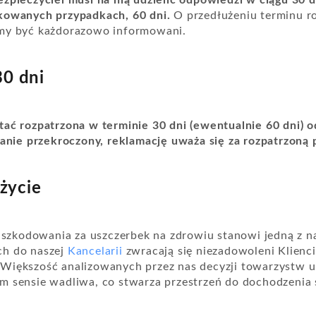
zpieczyciel musi na nią udzielić odpowiedzi w ciągu 30 d
kowanych przypadkach, 60 dni.
O przedłużeniu terminu r
śmy być każdorazowo informowani.
30 dni
ać rozpatrzona w terminie 30 dni (ewentualnie 60 dni) od
stanie przekroczony, reklamację uważa się za rozpatrzoną
życie
zkodowania za uszczerbek na zdrowiu stanowi jedną z na
ch do naszej
Kancelarii
zwracają się niezadowoleni Klienc
Większość analizowanych przez nas decyzji towarzystw 
m sensie wadliwa, co stwarza przestrzeń do dochodzenia