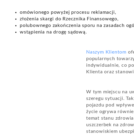
omówionego powyżej procesu reklamacji,
złożenia skargi do Rzecznika Finansowego,
polubownego zakończenia sporu na zasadach og
wstąpienia na drogę sądową.
Naszym Klientom
of
popularnych towarz
indywidualnie, co 
Klienta oraz stanowi
W tym miejscu na uw
szeregu sytuacji. T
pojazdu pod wpływem
życie ogrywa również
temat stanu zdrowi
uszczerbek na zdrow
stanowiskiem ubezpi