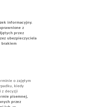
zek informacyjny.
uprawnione z
jętych przez
rzez ubezpieczyciela
z brakiem
erminie o zajętym
ypadku, kiedy
 z decyzji
ormie pisemnej,
anych przez