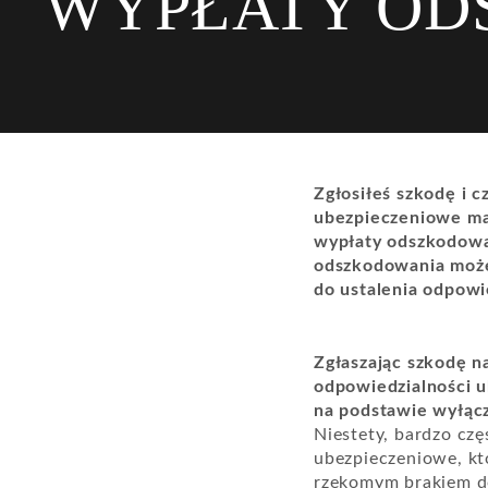
WYPŁATY OD
Zgłosiłeś szkodę i 
ubezpieczeniowe ma 
wypłaty odszkodowan
odszkodowania może 
do ustalenia odpowi
Zgłaszając szkodę n
odpowiedzialności 
na podstawie wyłąc
Niestety, bardzo c
ubezpieczeniowe, kt
rzekomym brakiem do