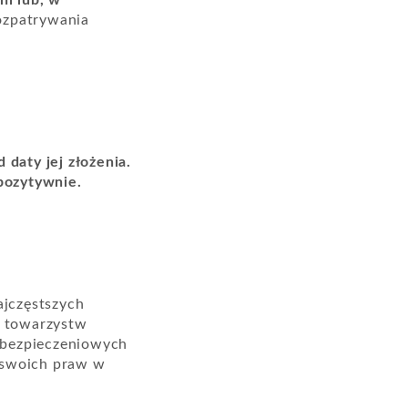
ni lub, w
ozpatrywania
 daty jej złożenia.
 pozytywnie.
jczęstszych
i towarzystw
ubezpieczeniowych
 swoich praw w