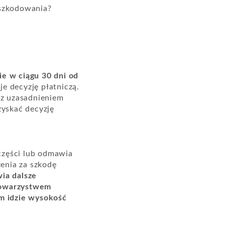
dszkodowania?
e w ciągu 30 dni od
e decyzję płatniczą.
z uzasadnieniem
yskać decyzję
 części lub odmawia
enia za szkodę
ia dalsze
 towarzystwem
ym idzie wysokość