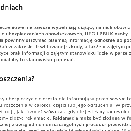
 dniach
czeniowe nie zawsze wypełniają ciążący na nich obowią
y o ubezpieczeniach obowiązkowych, UFG i PBUK osoby 
a powinny otrzymać pisemną informację odnośnie do pod
ałań w zakresie likwidowanej szkody, a także o zajętym p
yce brak informacji o zajętym stanowisku idzie w parze 
 miałaby to stanowisko popierać.
oszczenia?
my ubezpieczyciele często nie informują w przepisowym t
 roszczenia w całości, części lub jego odrzuceniu. W prz
ytuacji, jak również wówczas, gdy nie jesteśmy zadowoleni
emy złożyć reklamację.
Reklamacja może być złożona w f
icznej z uwzględnieniem szczególnych procedur przewidzi