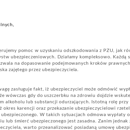
ólnych,
erujemy pomoc w uzyskaniu odszkodowania z PZU, jak ró
ystw ubezpieczeniowych. Działamy kompleksowo. Każdą 
pozwala na dopasowanie podejmowanych kroków prawnych d
ska zajętego przez ubezpieczyciela.
agę zasługuje fakt, iż ubezpieczyciel może odmówić wyp
akże wówczas gdy do uszczerbku na zdrowiu dojdzie wskut
 alkoholu lub substancji odurzających. Istotną rolę prz
 okres karencji oraz przekazanie ubezpieczycielowi rzetel
a ubezpieczonego. W takich sytuacjach odmowa wypłaty 
iu lub śmierć ubezpieczonego jest zasadna. Zanim jednak 
eczyciela, warto przeanalizować posiadaną umowę ubezp