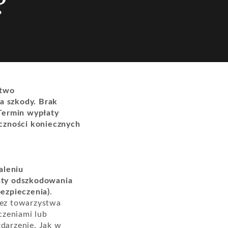
?
stwo
a szkody. Brak
Termin wypłaty
czności koniecznych
aleniu
aty odszkodowania
ezpieczenia)
.
zez towarzystwa
czeniami lub
darzenie. Jak w