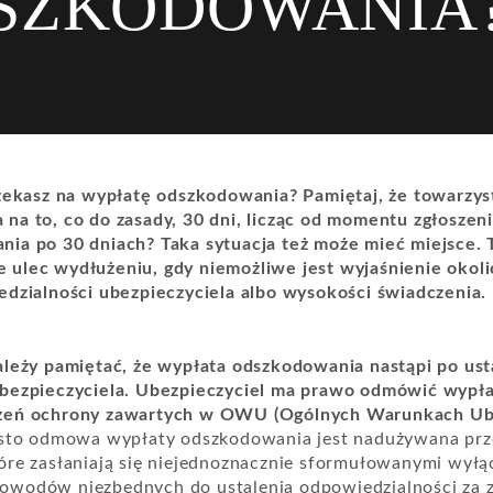
SZKODOWANIA
czekasz na wypłatę odszkodowania? Pamiętaj, że towarzy
na to, co do zasady, 30 dni, licząc od momentu zgłoszeni
ia po 30 dniach? Taka sytuacja też może mieć miejsce. 
ulec wydłużeniu, gdy niemożliwe jest wyjaśnienie okoli
edzialności ubezpieczyciela albo wysokości świadczenia.
ależy pamiętać, że wypłata odszkodowania nastąpi po ust
ubezpieczyciela. Ubezpieczyciel ma prawo odmówić wypł
zeń ochrony zawartych w OWU (Ogólnych Warunkach Ub
zęsto odmowa wypłaty odszkodowania jest nadużywana pr
óre zasłaniają się niejednoznacznie sformułowanymi wyłą
wodów niezbędnych do ustalenia odpowiedzialności za z